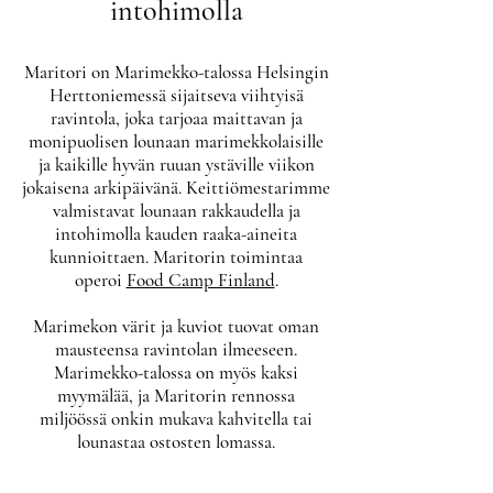
intohimolla
Maritori on Marimekko-talossa Helsingin
Herttoniemessä sijaitseva viihtyisä
ravintola, joka tarjoaa maittavan ja
monipuolisen lounaan marimekkolaisille
ja kaikille hyvän ruuan ystäville viikon
jokaisena arkipäivänä. Keittiömestarimme
valmistavat lounaan rakkaudella ja
intohimolla kauden raaka-aineita
kunnioittaen. Maritorin toimintaa
operoi
Food Camp Finland
.
Marimekon värit ja kuviot tuovat oman
mausteensa ravintolan ilmeeseen.
Marimekko-talossa on myös kaksi
myymälää, ja Maritorin rennossa
miljöössä onkin mukava kahvitella tai
lounastaa ostosten lomassa.
Maritorin lounas tarjoillaan arkisin klo